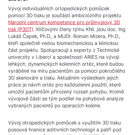
Vývoj individuálních ortopedických pomůcek
pomocí 3D tisku je součástí ambiciózního projektu
Národní centrum kompetence pro průmyslový 3D
tisk (P3DT)
. Klíčovými členy týmu KNL jsou doc. Ing.
Lukáš Čapek, Ph.D., a MUDr. Roman Mizera, Ph.D.,
kteří společně vedou biomechanickou a klinickou
část projektu. Spolupracují s experty z Technické
univerzity v Liberci a společnosti ARIES na vývoji
lehkých, dynamických kolenních ortéz, které budou
vyráběné na míru pacientům za pomoci pokročilého
3D skenování a tisku. Aktuálním výsledkem jejich
práce je návrh ortéz pro každodenní použití, které
umožní pacientům přirozený rozsah pohybu. Kromě
vývojové části se tým podílel na pohybové analýze
vybraných pacientů po operacích kolene.
Vývoj otropedických pomůcek s využitím 3D tisku
posouvá hranice aditivních technologií a patří pod