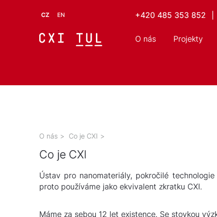
+420 485 353 852
|
CZ
EN
O nás
Projekty
O nás
>
Co je CXI
>
Co je CXI
Ústav pro nanomateriály, pokročilé technologi
proto používáme jako ekvivalent zkratku CXI.
Máme za sebou 12 let existence. Se stovkou výz