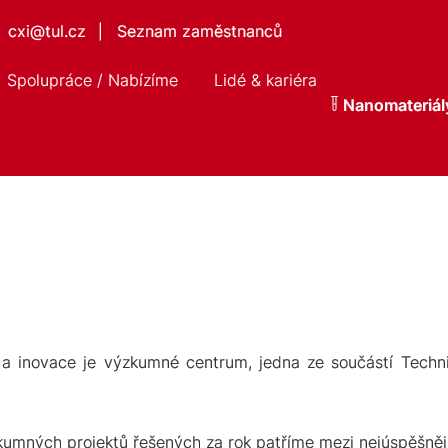
cxi@tul.cz
Seznam zaměstnanců
|
Spolupráce / Nabízíme
Lidé & kariéra
Nanomateriál
e a inovace je výzkumné centrum, jedna ze součástí Techni
kumných projektů řešených za rok patříme mezi nejúspěšněj