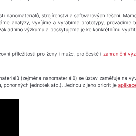
ti nanomateriálů, strojírenství a softwarových řešení. Mám
láme analýzy, vyvíjíme a vyrábíme prototypy, provádíme te
základního výzkumu a poskytujeme je ke konkrétnímu využití
ovní příležitosti pro ženy i muže, pro české i
zahraniční vý
ateriálů (zejména nanomateriálů) se ústav zaměřuje na vývoj
 pohonných jednotek atd.). Jednou z jeho priorit je
aplikac