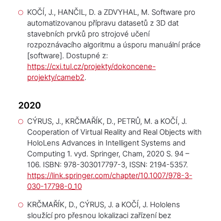
KOČÍ, J., HANČIL, D. a ZDVYHAL, M.
Software pro
automatizovanou přípravu datasetů z 3D dat
stavebních prvků pro strojové učení
rozpoznávacího algoritmu a úsporu manuální práce
[software]. Dostupné z:
https://cxi.tul.cz/projekty/dokoncene-
projekty/cameb2
.
2020
CÝRUS, J., KRČMAŘÍK, D., PETRŮ, M. a KOČÍ, J.
Cooperation of Virtual Reality and Real Objects with
HoloLens
Advances in Intelligent Systems and
Computing
1. vyd. Springer, Cham, 2020 S. 94 –
106. ISBN: 978-303017797-3, ISSN: 2194-5357.
https://link.springer.com/chapter/10.1007/978-3-
030-17798-0_10
KRČMAŘÍK, D., CÝRUS, J. a KOČÍ, J.
Hololens
sloužící pro přesnou lokalizaci zařízení bez