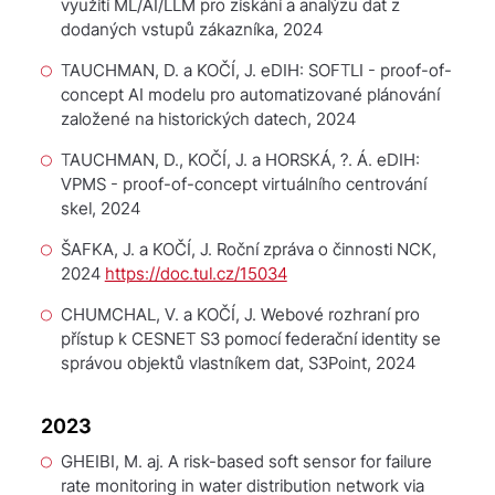
využítí ML/AI/LLM pro získání a analýzu dat z
dodaných vstupů zákazníka
, 2024
TAUCHMAN, D. a KOČÍ, J.
eDIH: SOFTLI - proof-of-
concept AI modelu pro automatizované plánování
založené na historických datech
, 2024
TAUCHMAN, D., KOČÍ, J. a HORSKÁ, ?. Á.
eDIH:
VPMS - proof-of-concept virtuálního centrování
skel
, 2024
ŠAFKA, J. a KOČÍ, J.
Roční zpráva o činnosti NCK
,
2024
https://doc.tul.cz/15034
CHUMCHAL, V. a KOČÍ, J.
Webové rozhraní pro
přístup k CESNET S3 pomocí federační identity se
správou objektů vlastníkem dat, S3Point
, 2024
2023
GHEIBI, M. aj. A risk-based soft sensor for failure
rate monitoring in water distribution network via