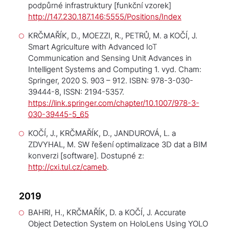
podpůrné infrastruktury
[funkční vzorek]
http://147.230.187.146:5555/Positions/Index
KRČMAŘÍK, D., MOEZZI, R., PETRŮ, M. a KOČÍ, J.
Smart Agriculture with Advanced IoT
Communication and Sensing Unit
Advances in
Intelligent Systems and Computing
1. vyd. Cham:
Springer, 2020 S. 903 – 912. ISBN: 978-3-030-
39444-8, ISSN: 2194-5357.
https://link.springer.com/chapter/10.1007/978-3-
030-39445-5_65
KOČÍ, J., KRČMAŘÍK, D., JANDUROVÁ, L. a
ZDVYHAL, M.
SW řešení optimalizace 3D dat a BIM
konverzi
[software]. Dostupné z:
http://cxi.tul.cz/cameb
.
2019
BAHRI, H., KRČMAŘÍK, D. a KOČÍ, J. Accurate
Object Detection System on HoloLens Using YOLO