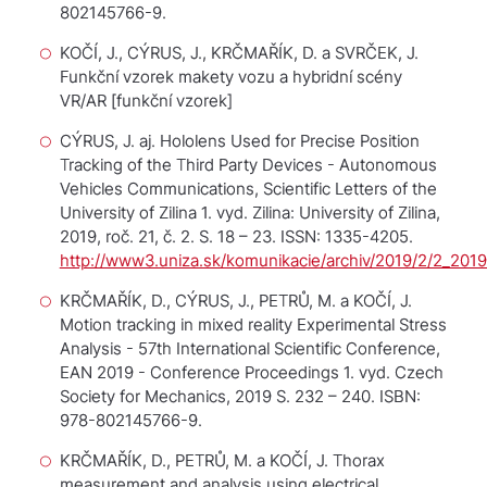
802145766-9.
KOČÍ, J., CÝRUS, J., KRČMAŘÍK, D. a SVRČEK, J.
Funkční vzorek makety vozu a hybridní scény
VR/AR
[funkční vzorek]
CÝRUS, J. aj. Hololens Used for Precise Position
Tracking of the Third Party Devices - Autonomous
Vehicles
Communications, Scientific Letters of the
University of Zilina
1. vyd. Zilina: University of Zilina,
2019, roč. 21, č. 2. S. 18 – 23. ISSN: 1335-4205.
http://www3.uniza.sk/komunikacie/archiv/2019/2/2_201
KRČMAŘÍK, D., CÝRUS, J., PETRŮ, M. a KOČÍ, J.
Motion tracking in mixed reality
Experimental Stress
Analysis - 57th International Scientific Conference,
EAN 2019 - Conference Proceedings
1. vyd. Czech
Society for Mechanics, 2019 S. 232 – 240. ISBN:
978-802145766-9.
KRČMAŘÍK, D., PETRŮ, M. a KOČÍ, J. Thorax
measurement and analysis using electrical