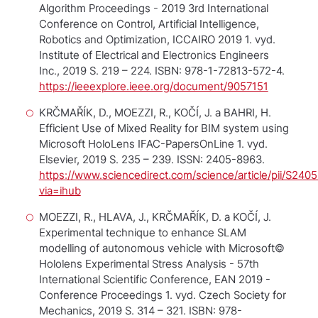
Algorithm
Proceedings - 2019 3rd International
Conference on Control, Artificial Intelligence,
Robotics and Optimization, ICCAIRO 2019
1. vyd.
Institute of Electrical and Electronics Engineers
Inc., 2019 S. 219 – 224. ISBN: 978-1-72813-572-4.
https://ieeexplore.ieee.org/document/9057151
KRČMAŘÍK, D., MOEZZI, R., KOČÍ, J. a BAHRI, H.
Efficient Use of Mixed Reality for BIM system using
Microsoft HoloLens
IFAC-PapersOnLine
1. vyd.
Elsevier, 2019 S. 235 – 239. ISSN: 2405-8963.
https://www.sciencedirect.com/science/article/pii/S24
via=ihub
MOEZZI, R., HLAVA, J., KRČMAŘÍK, D. a KOČÍ, J.
Experimental technique to enhance SLAM
modelling of autonomous vehicle with Microsoft©
Hololens
Experimental Stress Analysis - 57th
International Scientific Conference, EAN 2019 -
Conference Proceedings
1. vyd. Czech Society for
Mechanics, 2019 S. 314 – 321. ISBN: 978-