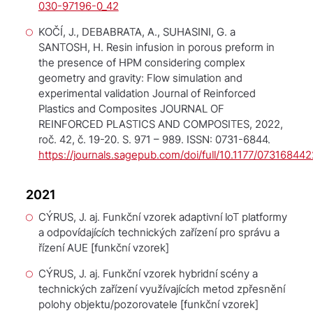
030-97196-0_42
KOČÍ, J., DEBABRATA, A., SUHASINI, G. a
SANTOSH, H. Resin infusion in porous preform in
the presence of HPM considering complex
geometry and gravity: Flow simulation and
experimental validation
Journal of Reinforced
Plastics and Composites
JOURNAL OF
REINFORCED PLASTICS AND COMPOSITES, 2022,
roč. 42, č. 19-20. S. 971 – 989. ISSN: 0731-6844.
https://journals.sagepub.com/doi/full/10.1177/07316844
2021
CÝRUS, J. aj.
Funkční vzorek adaptivní loT platformy
a odpovídajících technických zařízení pro správu a
řízení AUE
[funkční vzorek]
CÝRUS, J. aj.
Funkční vzorek hybridní scény a
technických zařízení využívajících metod zpřesnění
polohy objektu/pozorovatele
[funkční vzorek]