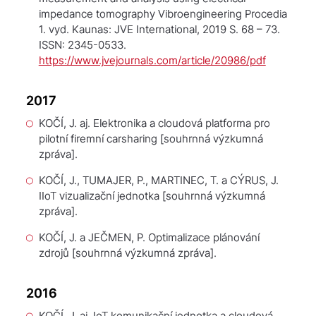
impedance tomography
Vibroengineering Procedia
1. vyd. Kaunas: JVE International, 2019 S. 68 – 73.
ISSN: 2345-0533.
https://www.jvejournals.com/article/20986/pdf
2017
KOČÍ, J. aj.
Elektronika a cloudová platforma pro
pilotní firemní carsharing
[souhrnná výzkumná
zpráva].
KOČÍ, J., TUMAJER, P., MARTINEC, T. a CÝRUS, J.
IIoT vizualizační jednotka
[souhrnná výzkumná
zpráva].
KOČÍ, J. a JEČMEN, P.
Optimalizace plánování
zdrojů
[souhrnná výzkumná zpráva].
2016
KOČÍ, J. aj.
IoT komunikační jednotka a cloudová