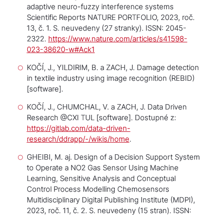
adaptive neuro-fuzzy interference systems
Scientific Reports
NATURE PORTFOLIO, 2023, roč.
13, č. 1. S. neuvedeny (27 stranky). ISSN: 2045-
2322.
https://www.nature.com/articles/s41598-
023-38620-w#Ack1
KOČÍ, J., YILDIRIM, B. a ZACH, J.
Damage detection
in textile industry using image recognition (REBID)
[software].
KOČÍ, J., CHUMCHAL, V. a ZACH, J.
Data Driven
Research @CXI TUL
[software]. Dostupné z:
https://gitlab.com/data-driven-
research/ddrapp/-/wikis/home
.
GHEIBI, M. aj. Design of a Decision Support System
to Operate a NO2 Gas Sensor Using Machine
Learning, Sensitive Analysis and Conceptual
Control Process Modelling
Chemosensors
Multidisciplinary Digital Publishing Institute (MDPI),
2023, roč. 11, č. 2. S. neuvedeny (15 stran). ISSN: