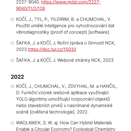
2227-9040.
https://www.mdpi.com/2227-
9040/11/2/126
KOČÍ, J., TYL, P., YILDIRIM, B. a CHUMCHAL, V.
Použití umělé inteligence pro vyhodnocování dat
vibrodiagnostiky (proof of concept)
[software].
ŠAFKA, J. a KOČÍ, J.
Roční zpráva o činnosti NCK
,
2023
https://doc.tul.cz/15033
ŠAFKA, J. a KOČÍ, J.
Webové stránky NCK
, 2023
2022
KOČÍ, J., CHUMCHAL, V., ZDVYHAL, M. a HANČIL,
D.
Funkční vzorek webové aplikace využívající
YOLO algoritmy umožňující rozpoznání objektů
nebo stavebních prvků v nasnímané dynamické
scéně
[ověřená technologie]. 2022.
WACŁAWEK, S. W. aj. How Can Hybrid Materials
Enable a Circular Economy?
Ecological Chemistry