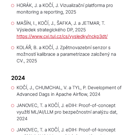
HORÁK, J. a KOČÍ, J.
Vizualizační platforma pro
monitoring a reporting
, 2025
MAŠÍN, I., KOČÍ, J., ŠAFKA, J. a JETMAR, T.
Výsledek strategického DP
, 2025
https://www.cxi.tul.cz/cs/vysledky/nckp3dt/
KOLÁŘ, B. a KOČÍ, J.
Zpětnovazební senzor s
možností kalibrace a parametrizace založený na
CV.
, 2025
2024
KOČÍ, J., CHUMCHAL, V. a TYL, P.
Development of
Advanced Dags in Apache Airflow
, 2024
JANOVEC, T. a KOČÍ, J.
eDIH: Proof-of-concept
využítí ML/AI/LLM pro bezpečnostní analýzu dat
,
2024
JANOVEC, T. a KOČÍ, J.
eDIH: Proof-of-koncept