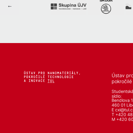
Ústav pro
pokročilé
Studentsk
sídlo:
Bendlova 
460 01 Lib
E
cxi@tul.c
T +420 48
M +420 6