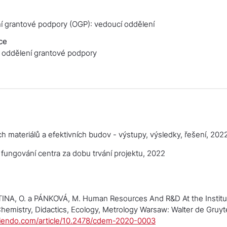
í grantové podpory (OGP): vedoucí oddělení
ce
 oddělení grantové podpory
h materiálů a efektivních budov - výstupy, výsledky, řešení
, 202
fungování centra za dobu trvání projektu
, 2022
NA, O. a PÁNKOVÁ, M. Human Resources And R&D At the Institu
hemistry, Didactics, Ecology, Metrology
Warsaw: Walter de Gruyter
ciendo.com/article/10.2478/cdem-2020-0003