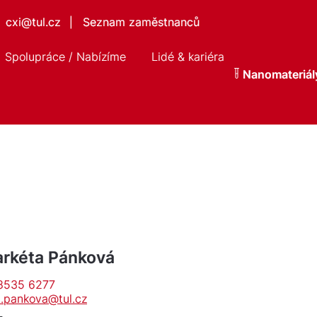
cxi@tul.cz
Seznam zaměstnanců
|
Spolupráce / Nabízíme
Lidé & kariéra
Nanomateriál
arkéta Pánková
8535 6277
.pankova@tul.cz
L