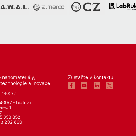
 nanomateriály,
Zůstaňte v kontaktu
 technologie a inovace
á 1402/2
1409/7 - budova L
erec 1
z
5 353 852
03 202 890