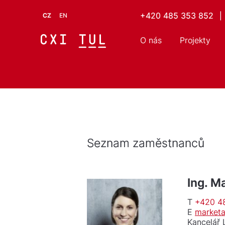
+420 485 353 852
|
CZ
EN
O nás
Projekty
Seznam zaměstnanců
Ing. M
T
+420 4
E
marketa
Kancelář 