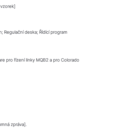
 vzorek]
 Regulační deska; Řídící program
re pro řízení linky MQB2 a pro Colorado
mná zpráva].