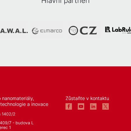
Hlavní partneři
 nanomateriály,
Zůstaňte v kontaktu
 technologie a inovace
á 1402/2
1409/7 - budova L
erec 1