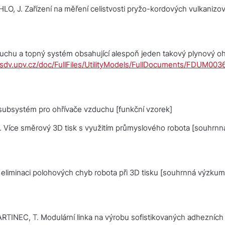
HLO, J.
Zařízení na měření celistvosti pryžo-kordových vulkanizov
duchu a topný systém obsahující alespoň jeden takový plynový o
/isdv.upv.cz/doc/FullFiles/UtilityModels/FullDocuments/FDUM00
í subsystém pro ohřívače vzduchu
[funkční vzorek]
.
Více směrový 3D tisk s využitím průmyslového robota
[souhrnná
eliminaci polohových chyb robota při 3D tisku
[souhrnná výzkumn
MARTINEC, T.
Modulární linka na výrobu sofistikovaných adhezních 