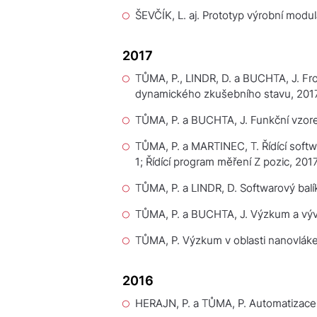
ŠEVČÍK, L. aj.
Prototyp výrobní modulá
2017
TŮMA, P., LINDR, D. a BUCHTA, J.
Fr
dynamického zkušebního stavu
, 201
TŮMA, P. a BUCHTA, J.
Funkční vzo
TŮMA, P. a MARTINEC, T.
Řídící soft
1; Řídící program měření Z pozic
, 201
TŮMA, P. a LINDR, D.
Softwarový balík
TŮMA, P. a BUCHTA, J.
Výzkum a vývo
TŮMA, P.
Výzkum v oblasti nanovláke
2016
HERAJN, P. a TŮMA, P.
Automatizace 