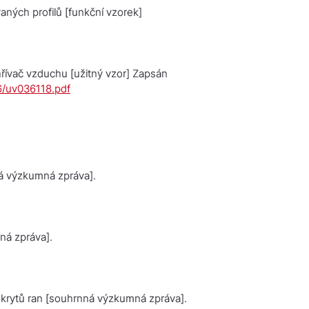
aných profilů
[funkční vzorek]
hřívač vzduchu
[užitný vzor] Zapsán
36/uv036118.pdf
 výzkumná zpráva].
á zpráva].
krytů ran
[souhrnná výzkumná zpráva].