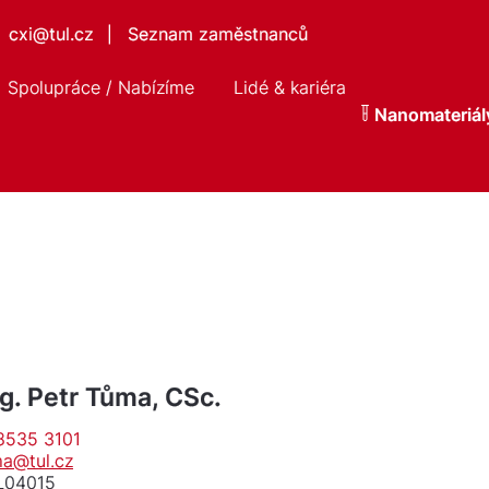
cxi@tul.cz
Seznam zaměstnanců
|
Spolupráce / Nabízíme
Lidé & kariéra
Nanomateriál
ng. Petr Tůma, CSc.
8535 3101
ma@tul.cz
 L04015