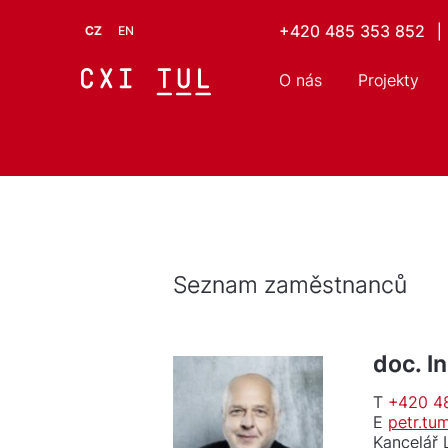
+420 485 353 852
|
CZ
EN
O nás
Projekty
Seznam zaměstnanců
doc. I
T
+420 4
E
petr.tu
Kancelář