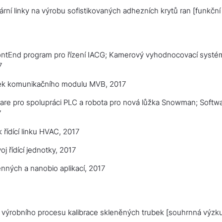
rní linky na výrobu sofistikovaných adhezních krytů ran
[funkční
ontEnd program pro řízení IACG; Kamerový vyhodnocovací systém;
7
rek komunikačního modulu MVB
, 2017
ware pro spolupráci PLC a robota pro nová lůžka Snowman; Softwa
7
 řídící linku HVAC
, 2017
j řídící jednotky
, 2017
nných a nanobio aplikací
, 2017
výrobního procesu kalibrace skleněných trubek
[souhrnná výzku