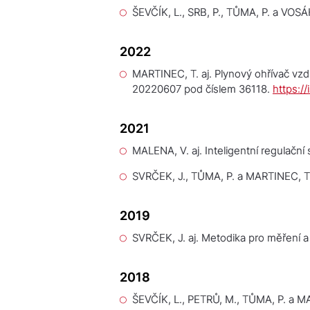
ŠEVČÍK, L., SRB, P., TŮMA, P. a VOSÁ
2022
MARTINEC, T. aj.
Plynový ohřívač vz
20220607 pod číslem 36118.
https:/
2021
MALENA, V. aj.
Inteligentní regulačn
SVRČEK, J., TŮMA, P. a MARTINEC, T
2019
SVRČEK, J. aj.
Metodika pro měření a 
2018
ŠEVČÍK, L., PETRŮ, M., TŮMA, P. a 