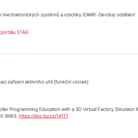
í mechatronických systémů a robotiky (OMR): člen(ka) oddělení
a portálu STAG
cí zařízení aktivního uhlí
[funkční vzorek]
ller Programming Education with a 3D Virtual Factory Simulator
405-8963.
https://doc.tul.cz/14117