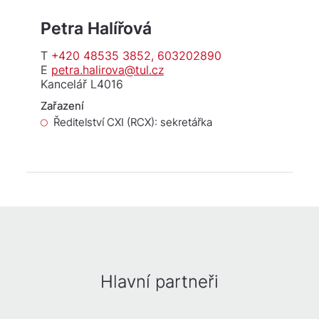
Petra Halířová
T
+420 48535 3852, 603202890
E
petra.halirova@tul.cz
Kancelář L4016
Zařazení
Ředitelství CXI (RCX): sekretářka
Hlavní partneři