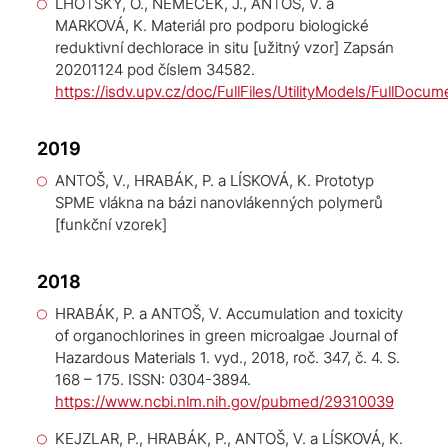
LHOTSKÝ, O., NĚMEČEK, J., ANTOŠ, V. a
MARKOVÁ, K.
Materiál pro podporu biologické
reduktivní dechlorace in situ
[užitný vzor] Zapsán
20201124 pod číslem 34582.
https://isdv.upv.cz/doc/FullFiles/UtilityModels/FullD
2019
ANTOŠ, V., HRABÁK, P. a LÍSKOVÁ, K.
Prototyp
SPME vlákna na bázi nanovlákenných polymerů
[funkční vzorek]
2018
HRABÁK, P. a ANTOŠ, V. Accumulation and toxicity
of organochlorines in green microalgae
Journal of
Hazardous Materials
1. vyd., 2018, roč. 347, č. 4. S.
168 – 175. ISSN: 0304-3894.
https://www.ncbi.nlm.nih.gov/pubmed/29310039
KEJZLAR, P., HRABÁK, P., ANTOŠ, V. a LÍSKOVÁ, K.