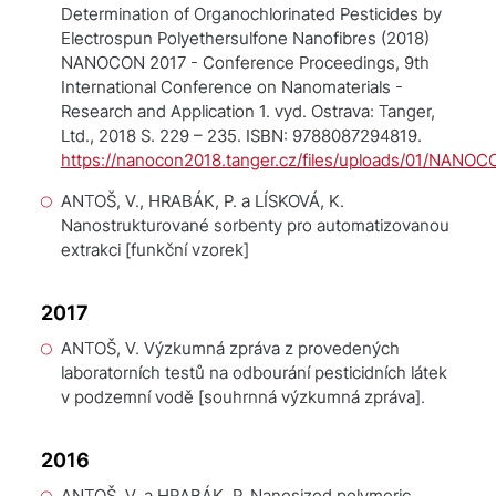
Determination of Organochlorinated Pesticides by
Electrospun Polyethersulfone Nanofibres
(2018)
NANOCON 2017 - Conference Proceedings, 9th
International Conference on Nanomaterials -
Research and Application
1. vyd. Ostrava: Tanger,
Ltd., 2018 S. 229 – 235. ISBN: 9788087294819.
https://nanocon2018.tanger.cz/files/uploads/01/NANO
ANTOŠ, V., HRABÁK, P. a LÍSKOVÁ, K.
Nanostrukturované sorbenty pro automatizovanou
extrakci
[funkční vzorek]
2017
ANTOŠ, V.
Výzkumná zpráva z provedených
laboratorních testů na odbourání pesticidních látek
v podzemní vodě
[souhrnná výzkumná zpráva].
2016
ANTOŠ, V. a HRABÁK, P. Nanosized polymeric