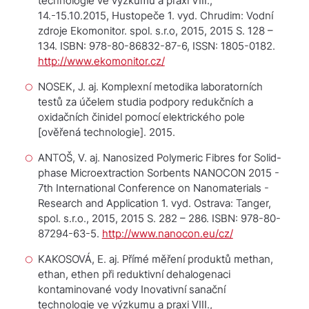
technologie ve výzkumu a praxi VIII.,
14.-15.10.2015, Hustopeče
1. vyd. Chrudim: Vodní
zdroje Ekomonitor. spol. s.r.o, 2015, 2015 S. 128 –
134. ISBN: 978-80-86832-87-6, ISSN: 1805-0182.
http://www.ekomonitor.cz/
NOSEK, J. aj.
Komplexní metodika laboratorních
testů za účelem studia podpory redukčních a
oxidačních činidel pomocí elektrického pole
[ověřená technologie]. 2015.
ANTOŠ, V. aj. Nanosized Polymeric Fibres for Solid-
phase Microextraction Sorbents
NANOCON 2015 -
7th International Conference on Nanomaterials -
Research and Application
1. vyd. Ostrava: Tanger,
spol. s.r.o., 2015, 2015 S. 282 – 286. ISBN: 978-80-
87294-63-5.
http://www.nanocon.eu/cz/
KAKOSOVÁ, E. aj. Přímé měření produktů methan,
ethan, ethen při reduktivní dehalogenaci
kontaminované vody
Inovativní sanační
technologie ve výzkumu a praxi VIII.,