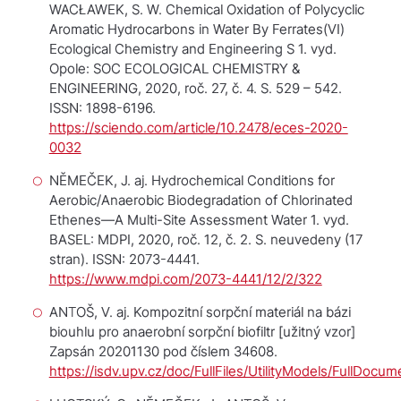
WACŁAWEK, S. W. Chemical Oxidation of Polycyclic
Aromatic Hydrocarbons in Water By Ferrates(VI)
Ecological Chemistry and Engineering S
1. vyd.
Opole: SOC ECOLOGICAL CHEMISTRY &
ENGINEERING, 2020, roč. 27, č. 4. S. 529 – 542.
ISSN: 1898-6196.
https://sciendo.com/article/10.2478/eces-2020-
0032
NĚMEČEK, J. aj. Hydrochemical Conditions for
Aerobic/Anaerobic Biodegradation of Chlorinated
Ethenes—A Multi-Site Assessment
Water
1. vyd.
BASEL: MDPI, 2020, roč. 12, č. 2. S. neuvedeny (17
stran). ISSN: 2073-4441.
https://www.mdpi.com/2073-4441/12/2/322
ANTOŠ, V. aj.
Kompozitní sorpční materiál na bázi
biouhlu pro anaerobní sorpční biofiltr
[užitný vzor]
Zapsán 20201130 pod číslem 34608.
https://isdv.upv.cz/doc/FullFiles/UtilityModels/FullD