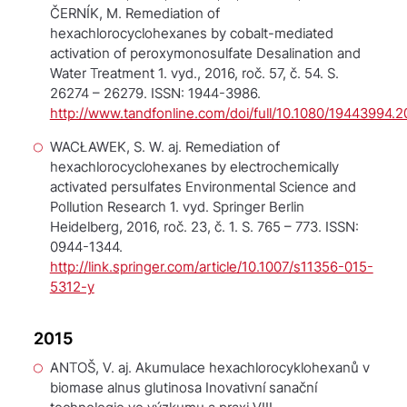
ČERNÍK, M. Remediation of
hexachlorocyclohexanes by cobalt-mediated
activation of peroxymonosulfate
Desalination and
Water Treatment
1. vyd., 2016, roč. 57, č. 54. S.
26274 – 26279. ISSN: 1944-3986.
http://www.tandfonline.com/doi/full/10.1080/19443994.2
WACŁAWEK, S. W. aj. Remediation of
hexachlorocyclohexanes by electrochemically
activated persulfates
Environmental Science and
Pollution Research
1. vyd. Springer Berlin
Heidelberg, 2016, roč. 23, č. 1. S. 765 – 773. ISSN:
0944-1344.
http://link.springer.com/article/10.1007/s11356-015-
5312-y
2015
ANTOŠ, V. aj. Akumulace hexachlorocyklohexanů v
biomase alnus glutinosa
Inovativní sanační