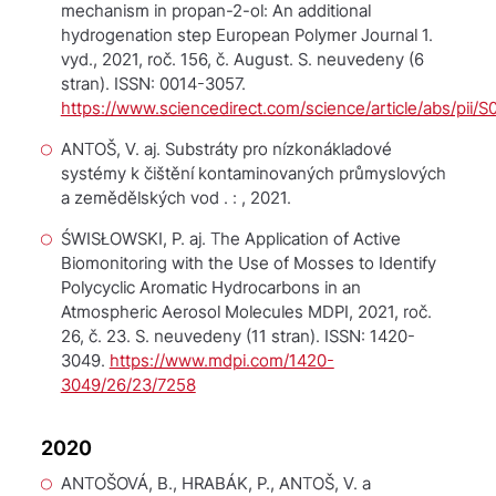
mechanism in propan-2-ol: An additional
hydrogenation step
European Polymer Journal
1.
vyd., 2021, roč. 156, č. August. S. neuvedeny (6
stran). ISSN: 0014-3057.
https://www.sciencedirect.com/science/article/abs/pii
ANTOŠ, V. aj.
Substráty pro nízkonákladové
systémy k čištění kontaminovaných průmyslových
a zemědělských vod
. : , 2021.
ŚWISŁOWSKI, P. aj. The Application of Active
Biomonitoring with the Use of Mosses to Identify
Polycyclic Aromatic Hydrocarbons in an
Atmospheric Aerosol
Molecules
MDPI, 2021, roč.
26, č. 23. S. neuvedeny (11 stran). ISSN: 1420-
3049.
https://www.mdpi.com/1420-
3049/26/23/7258
2020
ANTOŠOVÁ, B., HRABÁK, P., ANTOŠ, V. a