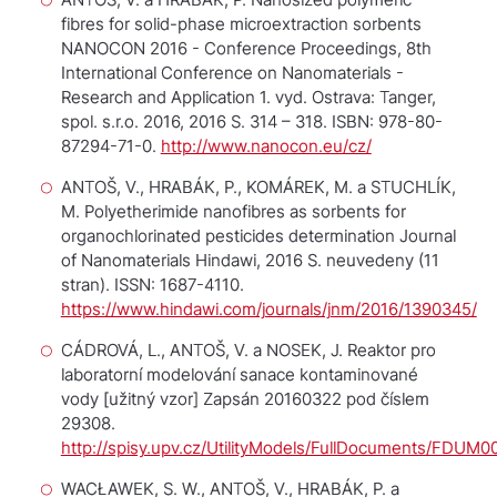
fibres for solid-phase microextraction sorbents
NANOCON 2016 - Conference Proceedings, 8th
International Conference on Nanomaterials -
Research and Application
1. vyd. Ostrava: Tanger,
spol. s.r.o. 2016, 2016 S. 314 – 318. ISBN: 978-80-
87294-71-0.
http://www.nanocon.eu/cz/
ANTOŠ, V., HRABÁK, P., KOMÁREK, M. a STUCHLÍK,
M. Polyetherimide nanofibres as sorbents for
organochlorinated pesticides determination
Journal
of Nanomaterials
Hindawi, 2016 S. neuvedeny (11
stran). ISSN: 1687-4110.
https://www.hindawi.com/journals/jnm/2016/1390345/
CÁDROVÁ, L., ANTOŠ, V. a NOSEK, J.
Reaktor pro
laboratorní modelování sanace kontaminované
vody
[užitný vzor] Zapsán 20160322 pod číslem
29308.
http://spisy.upv.cz/UtilityModels/FullDocuments/FDUM
WACŁAWEK, S. W., ANTOŠ, V., HRABÁK, P. a