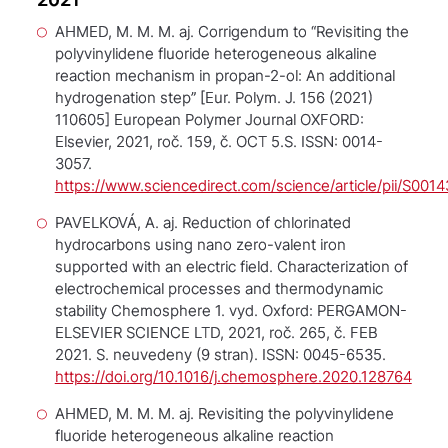
AHMED, M. M. M. aj. Corrigendum to “Revisiting the
polyvinylidene fluoride heterogeneous alkaline
reaction mechanism in propan-2-ol: An additional
hydrogenation step” [Eur. Polym. J. 156 (2021)
110605]
European Polymer Journal
OXFORD:
Elsevier, 2021, roč. 159, č. OCT 5.S. ISSN: 0014-
3057.
https://www.sciencedirect.com/science/article/pii/S00
PAVELKOVÁ, A. aj. Reduction of chlorinated
hydrocarbons using nano zero-valent iron
supported with an electric field. Characterization of
electrochemical processes and thermodynamic
stability
Chemosphere
1. vyd. Oxford: PERGAMON-
ELSEVIER SCIENCE LTD, 2021, roč. 265, č. FEB
2021. S. neuvedeny (9 stran). ISSN: 0045-6535.
https://doi.org/10.1016/j.chemosphere.2020.128764
AHMED, M. M. M. aj. Revisiting the polyvinylidene
fluoride heterogeneous alkaline reaction