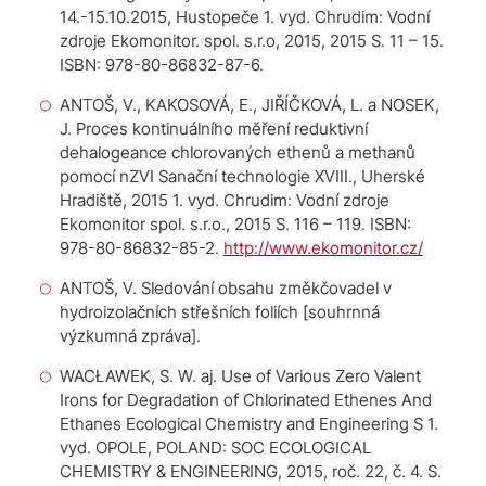
14.-15.10.2015, Hustopeče
1. vyd. Chrudim: Vodní
zdroje Ekomonitor. spol. s.r.o, 2015, 2015 S. 11 – 15.
ISBN: 978-80-86832-87-6.
ANTOŠ, V., KAKOSOVÁ, E., JIŘÍČKOVÁ, L. a NOSEK,
J. Proces kontinuálního měření reduktivní
dehalogeance chlorovaných ethenů a methanů
pomocí nZVI
Sanační technologie XVIII., Uherské
Hradiště, 2015
1. vyd. Chrudim: Vodní zdroje
Ekomonitor spol. s.r.o., 2015 S. 116 – 119. ISBN:
978-80-86832-85-2.
http://www.ekomonitor.cz/
ANTOŠ, V.
Sledování obsahu změkčovadel v
hydroizolačních střešních foliích
[souhrnná
výzkumná zpráva].
WACŁAWEK, S. W. aj. Use of Various Zero Valent
Irons for Degradation of Chlorinated Ethenes And
Ethanes
Ecological Chemistry and Engineering S
1.
vyd. OPOLE, POLAND: SOC ECOLOGICAL
CHEMISTRY & ENGINEERING, 2015, roč. 22, č. 4. S.