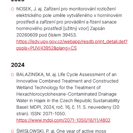
NOSEK, J. aj.
Zařízení pro monitorování rozložení
elektrického pole uměle vytvářeného v horninovém
prostředí a zařízení pro provádění a řízení sanace
horninového prostředí
[užitný vzor] Zapsán
20260609 pod číslem 39453.
https://isdv.upv.gov.cz/webapp/resdb.print_detail.det?
pspis=PUV/43952&plang=CS
2024
BALAZINSKA, M. aj. Life Cycle Assessment of an
Innovative Combined Treatment and Constructed
Wetland Technology for the Treatment of
Hexachlorocyclohexane-Contaminated Drainage
Water in Hajek in the Czech Republic
Sustainability
Basel: MDPI, 2024, roč. 16, č. 11. S. neuvedeny (20
stran). ISSN: 2071-1050.
https://www.mdpi.com/2071-1050/16/11/4802
ŚWISŁOWSKI, P. aj. One year of active moss