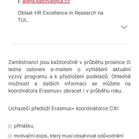
E
alena.kabova@tul.cz
Oblast HR Excellence in Research na
TUL.
Personální politika a trendy v oblasti
personalistiky ve VŠ prostředí.
Zaměstnanci jsou každoročně v průběhu prosince či
ledna osloveni e-mailem o vyhlášení aktuální
výzvy programu a k předložení podkladů. Ohledně
možností a dalších informací se můžete na
koordinátora Erasmus+ obracet i v průběhu roku.
Uchazeči předloží Erasmus+ koordinátorce CXI:
přihlášku,
motivační dopis, který musí obsahovat odůvodnění