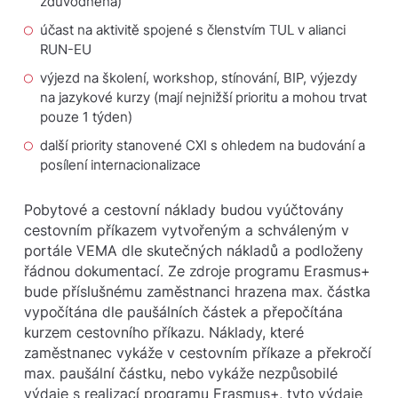
zdůvodněna)
účast na aktivitě spojené s členstvím TUL v alianci
RUN-EU
výjezd na školení, workshop, stínování, BIP, výjezdy
na jazykové kurzy (mají nejnižší prioritu a mohou trvat
pouze 1 týden)
další priority stanovené CXI s ohledem na budování a
posílení internacionalizace
Pobytové a cestovní náklady budou vyúčtovány
cestovním příkazem vytvořeným a schváleným v
portále VEMA dle skutečných nákladů a podloženy
řádnou dokumentací. Ze zdroje programu Erasmus+
bude příslušnému zaměstnanci hrazena max. částka
vypočítána dle paušálních částek a přepočítána
kurzem cestovního příkazu. Náklady, které
zaměstnanec vykáže v cestovním příkaze a překročí
max. paušální částku, nebo vykáže nezpůsobilé
výdaje s realizací programu Erasmus+, tyto výdaje